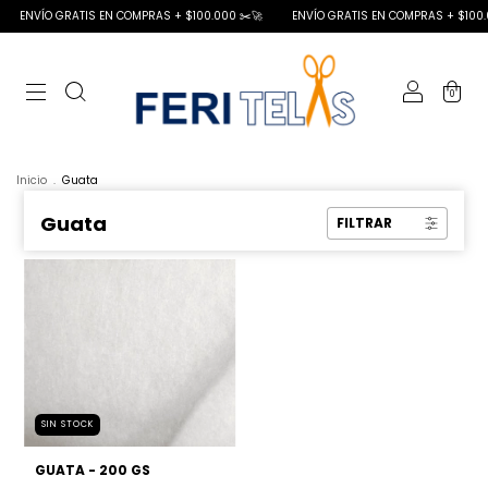
ENVÍO GRATIS EN COMPRAS + $100.000 ✂️🚀
ENVÍO GRATIS EN COMPRAS + $100.0
0
Inicio
.
Guata
Guata
FILTRAR
SIN STOCK
GUATA - 200 GS