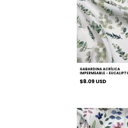
GABARDINA ACRÍLICA
IMPERMEABLE - EUCALIPT
$8.09 USD