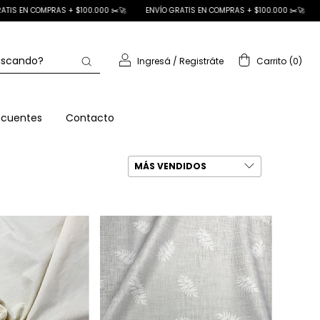
ENVÍO GRATIS EN COMPRAS + $100.000 ✂️🚀
ENVÍO GRATIS EN COMPRAS + $100.00
Ingresá
/
Registráte
Carrito
(
0
)
ecuentes
Contacto