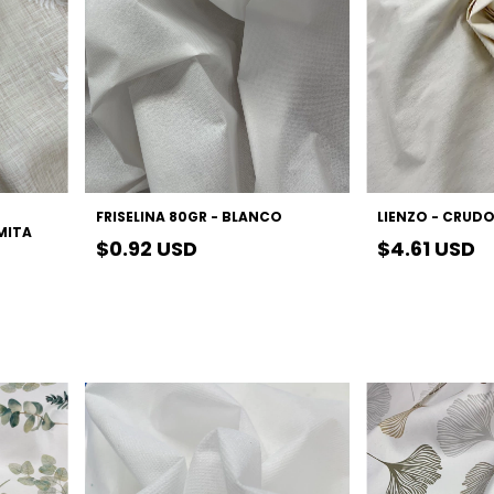
FRISELINA 80GR - BLANCO
LIENZO - CRUD
MITA
$0.92 USD
$4.61 USD