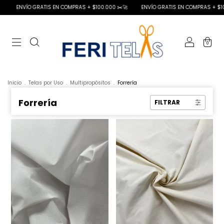
TIS EN COMPRAS + $100.000 ✂️🚀
ENVÍO GRATIS EN COMPRAS + $100.000 ✂️🚀
0
Inicio
.
Telas por Uso
.
Multipropósitos
.
Forrería
Forrería
FILTRAR