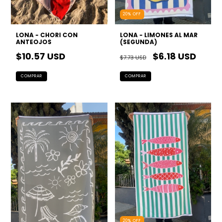
20
%
OFF
LONA - LIMONES AL MAR
LONA - CHORI CON
(SEGUNDA)
ANTEOJOS
$6.18 USD
$10.57 USD
$7.73 USD
20
%
OFF