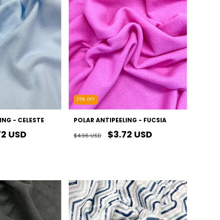
25
%
OFF
ING - CELESTE
POLAR ANTIPEELING - FUCSIA
72 USD
$3.72 USD
$4.96 USD