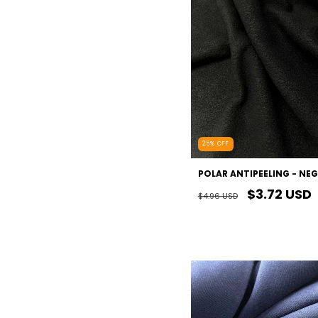
25
%
OFF
POLAR ANTIPEELING - NE
$3.72 USD
$4.96 USD