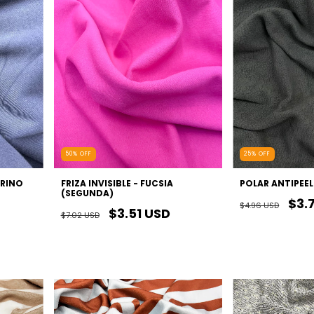
50
%
OFF
25
%
OFF
ARINO
FRIZA INVISIBLE - FUCSIA
POLAR ANTIPEEL
(SEGUNDA)
$3.
$4.96 USD
$3.51 USD
$7.02 USD