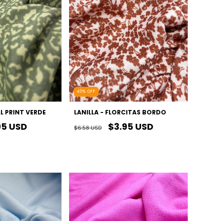
40
%
OFF
AL PRINT VERDE
LANILLA - FLORCITAS BORDO
95 USD
$3.95 USD
$6.58 USD