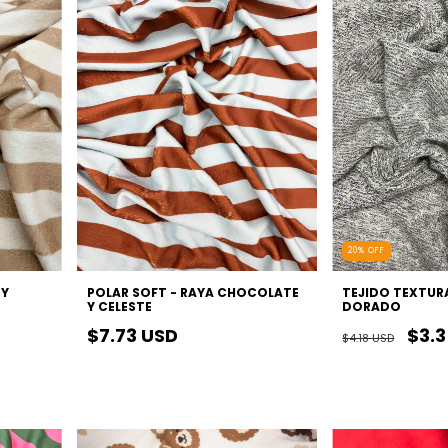
20
%
OFF
 Y
POLAR SOFT - RAYA CHOCOLATE
TEJIDO TEXTURA
Y CELESTE
DORADO
$7.73 USD
$3.
$4.18 USD