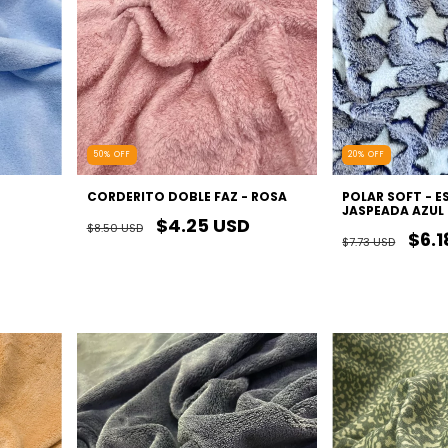
50
%
OFF
20
%
OFF
CORDERITO DOBLE FAZ - ROSA
POLAR SOFT - E
JASPEADA AZUL
$4.25 USD
$8.50 USD
$6.1
$7.73 USD