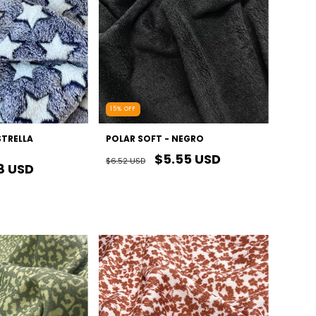
15
%
OFF
STRELLA
POLAR SOFT - NEGRO
$5.55 USD
$6.52 USD
8 USD