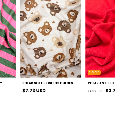
25
%
OFF
 Y
POLAR SOFT - OSITOS DULCES
POLAR ANTIPEEL
$7.73 USD
$3.
$4.96 USD