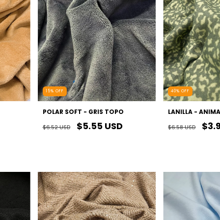
15
%
OFF
40
%
OFF
POLAR SOFT - GRIS TOPO
LANILLA - ANIM
$5.55 USD
$3.
$6.52 USD
$6.58 USD