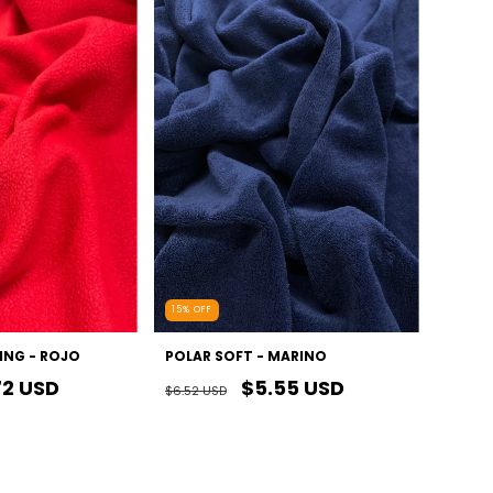
15
%
OFF
ING - ROJO
POLAR SOFT - MARINO
72 USD
$5.55 USD
$6.52 USD