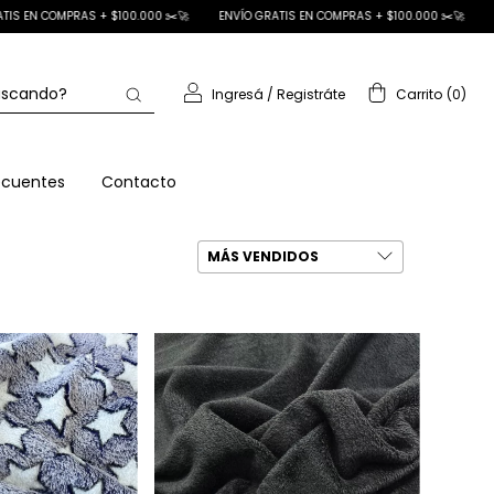
ENVÍO GRATIS EN COMPRAS + $100.000 ✂️🚀
ENVÍO GRATIS EN COMPRAS + $100.00
Ingresá
/
Registráte
Carrito
(
0
)
ecuentes
Contacto