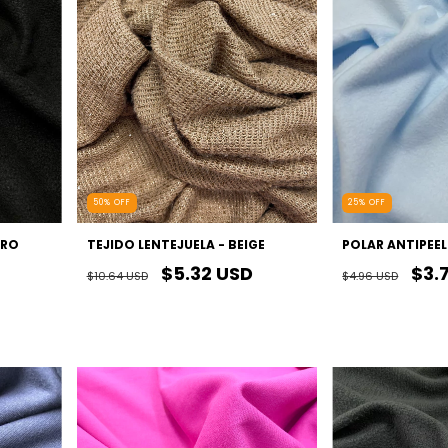
50
%
OFF
25
%
OFF
GRO
TEJIDO LENTEJUELA - BEIGE
POLAR ANTIPEEL
$5.32 USD
$3.
$10.64 USD
$4.96 USD