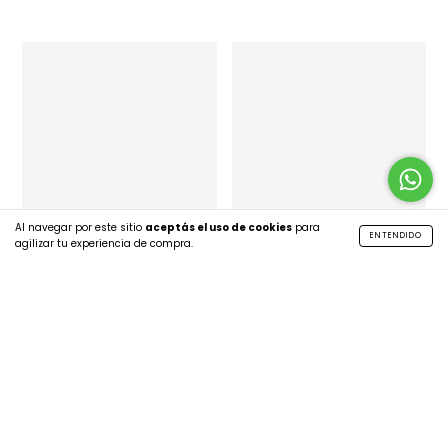
Al navegar por este sitio
aceptás el uso de cookies
para
ENTENDIDO
agilizar tu experiencia de compra.
GABARDINA ACRÍLICA
TUSOR 1,45 ANCHO
IMPERMEABLE - MIL RAYAS
LIVIANO - ROSITA
GRIS
$4.89 USD
$8.09 USD