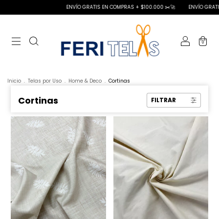
ENVÍO GRATIS EN COMPRAS + $100.000 ✂️🚀
ENVÍO GRATIS EN COMPRAS + 
0
Inicio
.
Telas por Uso
.
Home & Deco
.
Cortinas
Cortinas
FILTRAR